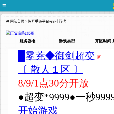
网站首页
传奇手游平台app排行榜