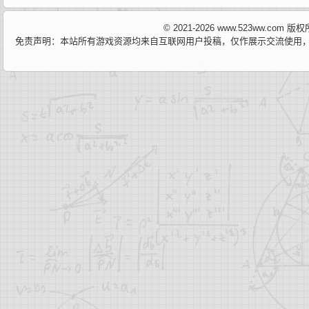
© 2021-2026 www.523ww.com
免责声明：本站所有游戏资源均来自互联网用户投稿，仅作展示交流使用，