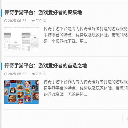
传奇手游平台：游戏爱好者的聚集地
2025-06-22
302 ℃
传奇手游平台是专为传奇爱好者打造的游戏服务
手游平台的特点、优势以及玩家体验，带您领略
是一个集游戏下载、更...
传奇手游平台：游戏爱好者的首选之地
2025-05-22
296 ℃
传奇手游平台作为专为传奇爱好者打造的游戏服
奇手游平台的特点、优势以及玩家体验，带您领
的游戏资源。无论是怀...
‹