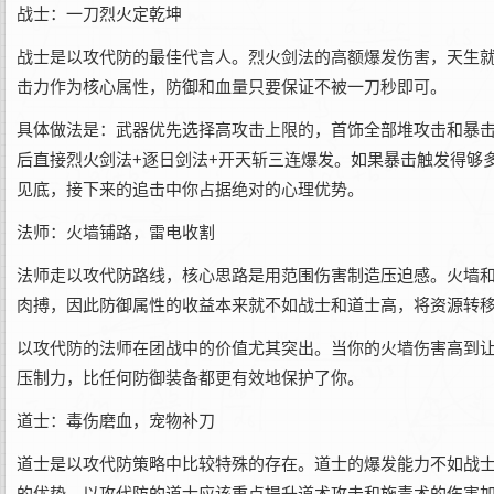
战士：一刀烈火定乾坤
战士是以攻代防的最佳代言人。烈火剑法的高额爆发伤害，天生
击力作为核心属性，防御和血量只要保证不被一刀秒即可。
具体做法是：武器优先选择高攻击上限的，首饰全部堆攻击和暴击
后直接烈火剑法+逐日剑法+开天斩三连爆发。如果暴击触发得够
见底，接下来的追击中你占据绝对的心理优势。
法师：火墙铺路，雷电收割
法师走以攻代防路线，核心思路是用范围伤害制造压迫感。火墙
肉搏，因此防御属性的收益本来就不如战士和道士高，将资源转
以攻代防的法师在团战中的价值尤其突出。当你的火墙伤害高到
压制力，比任何防御装备都更有效地保护了你。
道士：毒伤磨血，宠物补刀
道士是以攻代防策略中比较特殊的存在。道士的爆发能力不如战
的优势。以攻代防的道士应该重点提升道术攻击和施毒术的伤害